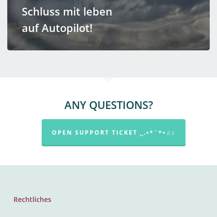
Schluss mit leben
auf Autopilot!
ANY QUESTIONS?
OPEN SUPPORT TICKET ¸¸.•*¨*•♫♪
Rechtliches