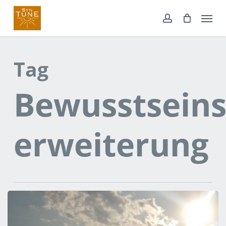
Skip
Menu
to
account
main
content
Tag
Bewusstseins
erweiterung