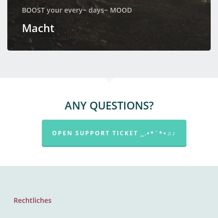
BOOST your every~ days~ MOOD
Macht
ANY QUESTIONS?
OPEN SUPPORT TICKET ¸¸.•*¨*•♫♪
Rechtliches