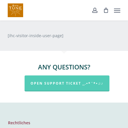
Skip
Menu
to
account
main
content
[ihc-visitor-inside-user-page]
ANY QUESTIONS?
OPEN SUPPORT TICKET ¸¸.•*¨*•♫♪
Rechtliches